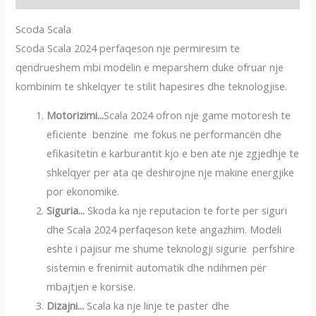
Scoda Scala
Scoda Scala 2024 perfaqeson nje permiresim te
qendrueshem mbi modelin e meparshem duke ofruar nje
kombinim te shkelqyer te stilit hapesires dhe teknologjise.
Motorizimi...
Scala 2024 ofron nje game motoresh te
eficiente benzine me fokus ne performancën dhe
efikasitetin e karburantit kjo e ben ate nje zgjedhje te
shkelqyer per ata qe deshirojne nje makine energjike
por ekonomike.
Siguria...
Skoda ka nje reputacion te forte per siguri
dhe Scala 2024 perfaqeson kete angazhim. Modeli
eshte i pajisur me shume teknologji sigurie perfshire
sistemin e frenimit automatik dhe ndihmen për
mbajtjen e korsise.
Dizajni...
Scala ka nje linje te paster dhe