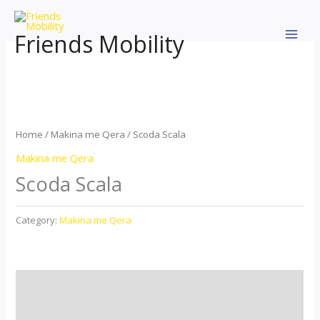
Skip
to
Friends Mobility
content
Home
/
Makina me Qera
/ Scoda Scala
Makina me Qera
Scoda Scala
Category:
Makina me Qera
Description
Reviews (0)