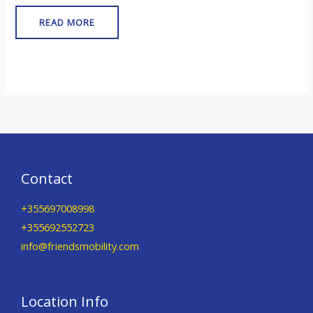
READ MORE
Contact
+355697008998
+355692552723
info@friendsmobility.com
Location Info