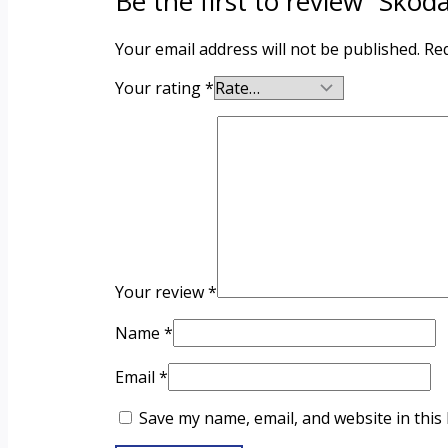
Be the first to review “Skod
Your email address will not be published.
Req
Your rating
*
Your review
*
Name
*
Email
*
Save my name, email, and website in this