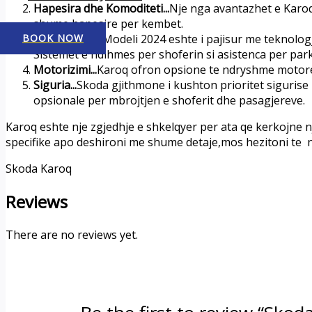
Hapesira dhe Komoditeti...
Nje nga avantazhet e Karoq
shume hapesire per kembet.
BOOK NOW
Teknologjia...
Modeli 2024 eshte i pajisur me teknolo
Sistemet e ndihmes per shoferin si asistenca per park
Motorizimi...
Karoq ofron opsione te ndryshme motores
Siguria...
Skoda gjithmone i kushton prioritet sigurise
opsionale per mbrojtjen e shoferit dhe pasagjereve.
Karoq eshte nje zgjedhje e shkelqyer per ata qe kerkojne 
specifike apo deshironi me shume detaje,mos hezitoni te n
Skoda Karoq
Reviews
There are no reviews yet.