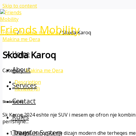
Skip to content
Friends Mobility
Home
/
Makina me Qera
/ Skoda Karoq
Makina me Qera
Skoda Karoq
Home
About
Category:
Makina me Qera
Description
Services
Reviews (0)
Contact
Skoda Karoq
Sk Karoq 2024 eshte nje SUV i mesem qe ofron nje kombini
Rules
perfshijne...
Transfer System
Dizajni...
Karoq ka nje dizajn modern dhe terheqes me l