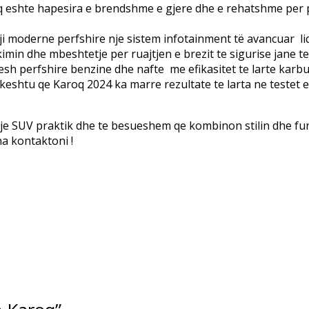
 eshte hapesira e brendshme e gjere dhe e rehatshme per 
gji moderne perfshire nje sistem infotainment të avancuar 
imin dhe mbeshtetje per ruajtjen e brezit te sigurise jane t
h perfshire benzine dhe nafte me efikasitet te larte karbu
 keshtu qe Karoq 2024 ka marre rezultate te larta ne testet
nje SUV praktik dhe te besueshem qe kombinon stilin dhe fun
a kontaktoni !