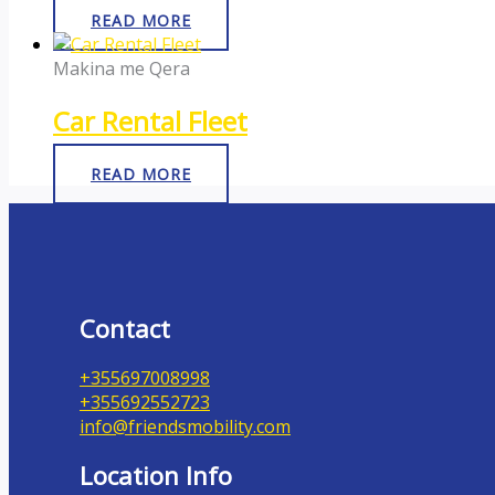
READ MORE
Makina me Qera
Car Rental Fleet
READ MORE
Contact
+355697008998
+355692552723
info@friendsmobility.com
Location Info